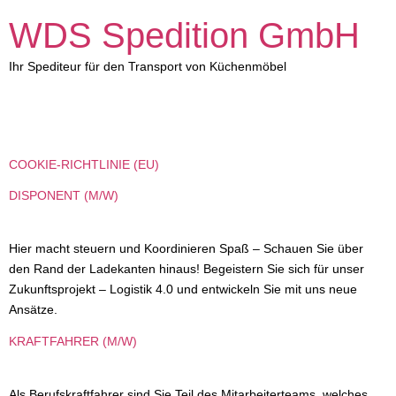
WDS Spedition GmbH
Ihr Spediteur für den Transport von Küchenmöbel
TS-HEADER:
LOGO GRAU
COOKIE-RICHTLINIE (EU)
DISPONENT (M/W)
Hier macht steuern und Koordinieren Spaß – Schauen Sie über
den Rand der Ladekanten hinaus! Begeistern Sie sich für unser
Zukunftsprojekt – Logistik 4.0 und entwickeln Sie mit uns neue
Ansätze.
KRAFTFAHRER (M/W)
Als Berufskraftfahrer sind Sie Teil des Mitarbeiterteams, welches